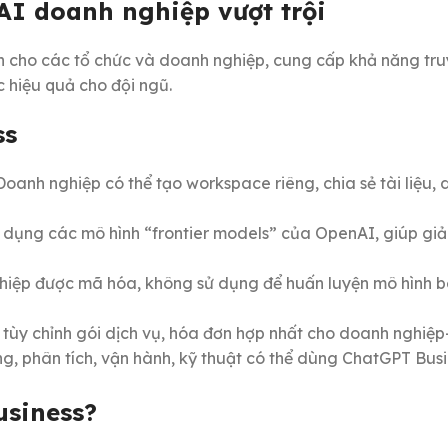
AI doanh nghiệp vượt trội
 cho các tổ chức và doanh nghiệp, cung cấp khả năng truy 
 hiệu quả cho đội ngũ.
ss
oanh nghiệp có thể tạo workspace riêng, chia sẻ tài liệu, 
 dụng các mô hình “frontier models” của OpenAI, giúp giả
hiệp được mã hóa, không sử dụng để huấn luyện mô hình b
tùy chỉnh gói dịch vụ, hóa đơn hợp nhất cho doanh nghiệp—g
, phân tích, vận hành, kỹ thuật có thể dùng ChatGPT Busi
usiness?