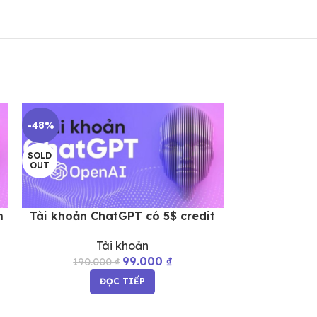
SOLD
-48%
OUT
SOLD
OUT
m
Tài khoản ChatGPT có 5$ credit
Tài khoả
Tài khoản
99.000
₫
190.000
₫
ĐỌC TIẾP