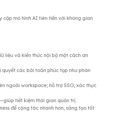
cập mô hình AI tiên tiến với không gian
dữ liệu và kiến thức nội bộ một cách an
i quyết các bài toán phức tạp như phân
ên ngoài workspace; hỗ trợ SSO, xác thực
iúp tiết kiệm thời gian quản trị.
ness để cộng tác nhanh hơn, sáng tạo tốt