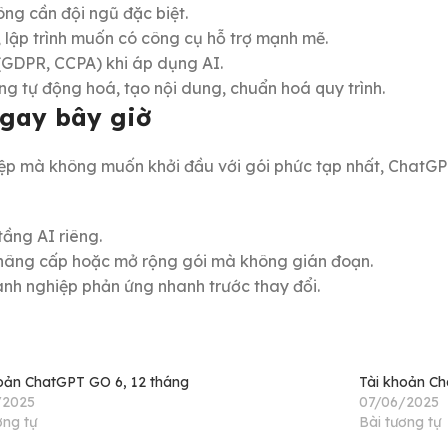
ng cần đội ngũ đặc biệt.
, lập trình muốn có công cụ hỗ trợ mạnh mẽ.
 (GDPR, CCPA) khi áp dụng AI.
g tự động hoá, tạo nội dung, chuẩn hoá quy trình.
ngay bây giờ
 mà không muốn khởi đầu với gói phức tạp nhất, ChatGPT B
tầng AI riêng.
ể nâng cấp hoặc mở rộng gói mà không gián đoạn.
oanh nghiệp phản ứng nhanh trước thay đổi.
oản ChatGPT GO 6, 12 tháng
Tài khoản Ch
/2025
07/06/2025
ơng tự
Bài tương tự