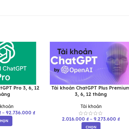
tGPT Pro 3, 6, 12
Tài khoản ChatGPT Plus Premiu
háng
3, 6, 12 tháng
 khoản
Tài khoản
₫
–
92.736.000
₫
2.016.000
₫
–
9.273.600
₫
CHỌN
CHỌN