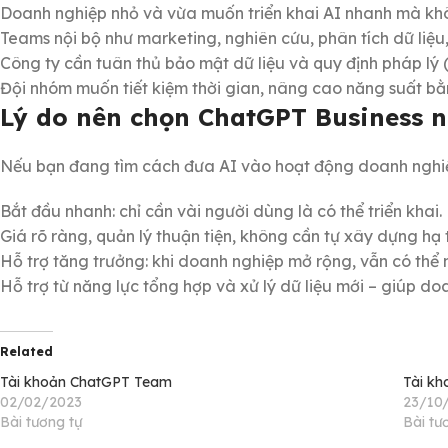
Doanh nghiệp nhỏ và vừa muốn triển khai AI nhanh mà khô
Teams nội bộ như marketing, nghiên cứu, phân tích dữ liệu
Công ty cần tuân thủ bảo mật dữ liệu và quy định pháp lý
Đội nhóm muốn tiết kiệm thời gian, nâng cao năng suất bằn
Lý do nên chọn ChatGPT Business 
Nếu bạn đang tìm cách đưa AI vào hoạt động doanh nghiệp
Bắt đầu nhanh: chỉ cần vài người dùng là có thể triển khai.
Giá rõ ràng, quản lý thuận tiện, không cần tự xây dựng hạ 
Hỗ trợ tăng trưởng: khi doanh nghiệp mở rộng, vẫn có th
Hỗ trợ từ năng lực tổng hợp và xử lý dữ liệu mới – giúp d
Related
Tài khoản ChatGPT Team
Tài kh
02/02/2023
23/10
Bài tương tự
Bài tư