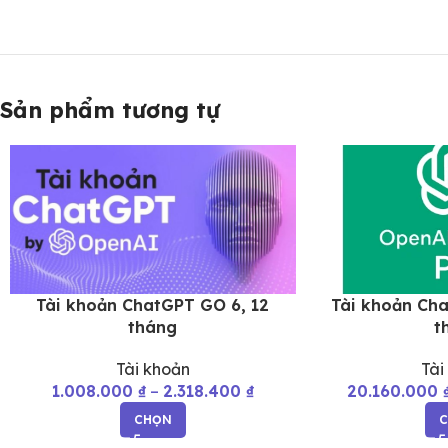
Sản phẩm tương tự
Tài khoản ChatGPT GO 6, 12
Tài khoản Cha
tháng
t
Tài khoản
Tài
1.008.000
₫
–
2.318.400
₫
20.160.000
CHỌN