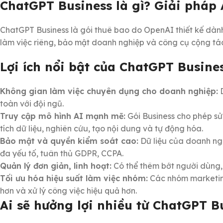
ChatGPT Business là gì? Giải pháp 
ChatGPT Business là gói thuê bao do OpenAI thiết kế dành
làm việc riêng, bảo mật doanh nghiệp và công cụ cộng tác
Lợi ích nổi bật của ChatGPT Busine
Không gian làm việc chuyên dụng cho doanh nghiệp:
D
toàn với đội ngũ.
Truy cập mô hình AI mạnh mẽ:
Gói Business cho phép sử
tích dữ liệu, nghiên cứu, tạo nội dung và tự động hóa.
Bảo mật và quyền kiểm soát cao:
Dữ liệu của doanh ng
đa yếu tố, tuân thủ GDPR, CCPA.
Quản lý đơn giản, linh hoạt:
Có thể thêm bớt người dùng, 
Tối ưu hóa hiệu suất làm việc nhóm:
Các nhóm marketing
hơn và xử lý công việc hiệu quả hơn.
Ai sẽ hưởng lợi nhiều từ ChatGPT B