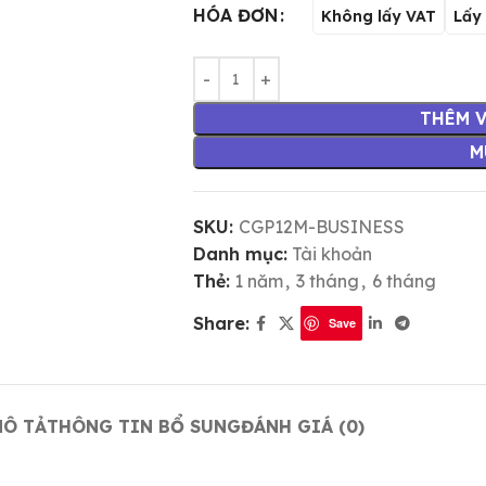
HÓA ĐƠN
Không lấy VAT
Lấy
THÊM 
M
SKU:
CGP12M-BUSINESS
Danh mục:
Tài khoản
Thẻ:
1 năm
,
3 tháng
,
6 tháng
Share:
Save
MÔ TẢ
THÔNG TIN BỔ SUNG
ĐÁNH GIÁ (0)