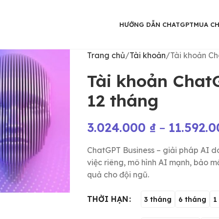
HƯỚNG DẪN CHATGPT
MUA C
Trang chủ
Tài khoản
Tài khoản Ch
Tài khoản ChatG
12 tháng
3.024.000
₫
–
11.592.
ChatGPT Business – giải pháp AI d
việc riêng, mô hình AI mạnh, bảo 
quả cho đội ngũ.
THỜI HẠN
3 tháng
6 tháng
1