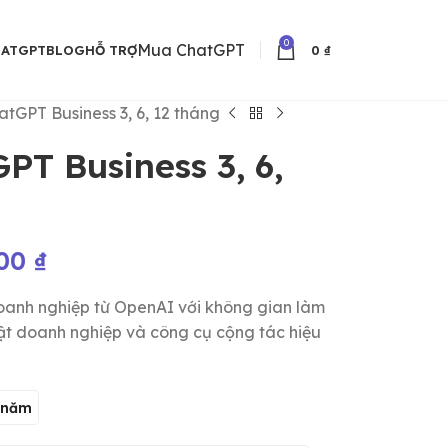
0
Mua ChatGPT
HATGPT
BLOG
HỖ TRỢ
0
₫
atGPT Business 3, 6, 12 tháng
PT Business 3, 6,
000
₫
oanh nghiệp từ OpenAI với không gian làm
mật doanh nghiệp và công cụ cộng tác hiệu
 năm